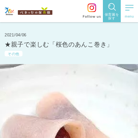
保育園を
探す
保育園
を探す
2021/04/06
★親子で楽しむ「桜色のあんこ巻き」
住所・駅
その他
名
から探
す
都道府県
から探す