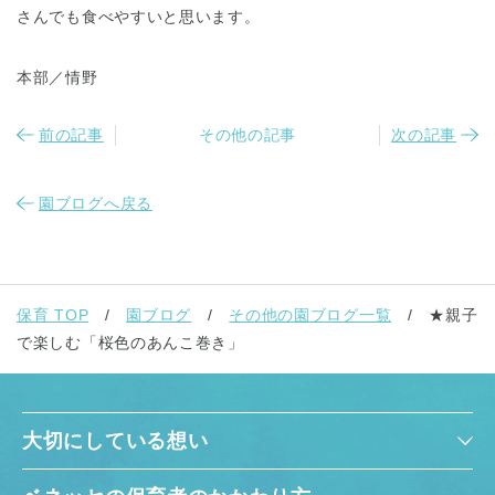
さんでも食べやすいと思います。
本部／情野
前の記事
その他の記事
次の記事
千葉県
千葉県 全域
(
園ブログへ戻る
埼玉県
埼玉県 全域
(
保育 TOP
園ブログ
その他の園ブログ一覧
★親子
兵庫県
兵庫県 全域
(
で楽しむ「桜色のあんこ巻き」
大切にしている想い