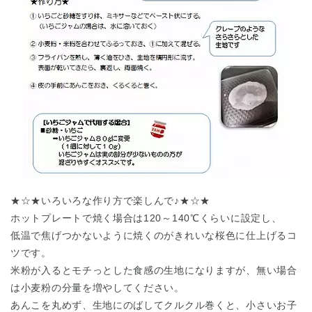
★☆★いろいろな作り方で楽しんで♪★☆★
ホットプレートで焼く場合は120～140℃くらいに設定し、
低温で焦げつかないように焼くのがきれいな桜色に仕上げるコ
ツです。
米粉が入るとモチっとした食感の生地になりますが、無い場合
は小麦粉の分量を増やしてください。
あんこを丸めず、生地にのばしてクルクル巻くと、小さいお子
神奈川県
神奈川県 全域