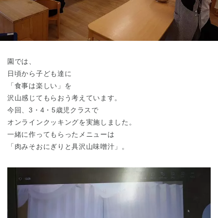
東京都
東京都 全域
(
園では、
日頃から子ども達に
「食事は楽しい」を
沢山感じてもらおう考えています。
今回、3・4・5歳児クラスで
オンラインクッキングを実施しました。
一緒に作ってもらったメニューは
「肉みそおにぎりと具沢山味噌汁」。