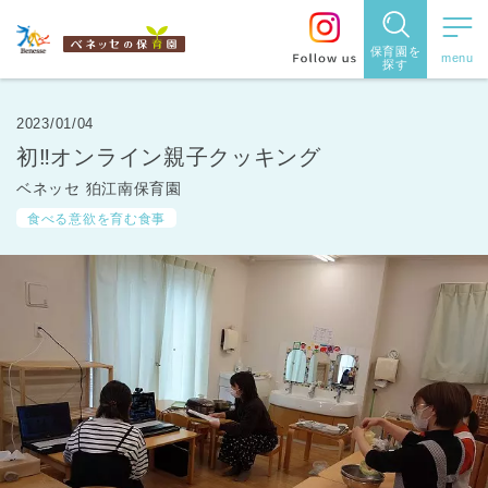
保育園を
探す
保育園
を探す
2023/01/04
初‼オンライン親子クッキング
住所・駅
ベネッセ 狛江南保育園
名
から探
食べる意欲を育む食事
す
都道府県
から探す