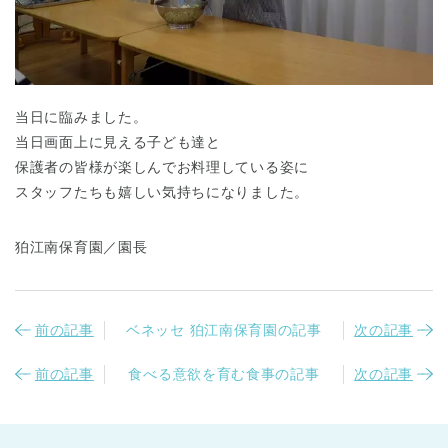
当日に臨みました。
当日画面上に見える子ども達と
保護者の皆様が楽しんでお料理している姿に
千葉県
千葉県 全域
(
スタッフたちも嬉しい気持ちになりました。
埼玉県
埼玉県 全域
(
狛江南保育園／園長
兵庫県
兵庫県 全域
(
前の記事
ベネッセ 狛江南保育園の記事
次の記事
前の記事
食べる意欲を育む食事の記事
次の記事