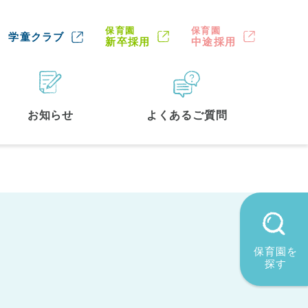
保育園
保育園
学童クラブ
新卒採用
中途採用
お知らせ
よくあるご質問
保育園を
探す
墨田区
(2)
品川区
(1)