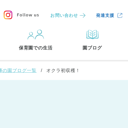
お問い合わせ
発達支援
保育園
を探す
保育園での生活
園ブログ
検索する
事の園ブログ一覧
オクラ初収穫！
中央区
(3)
港区
(1)
文京区
(3)