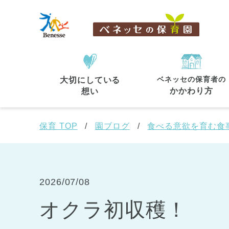
ベネッセの保育者の
大切にしている
住所・駅名
から探す
かかわり方
想い
保育 TOP
園ブログ
食べる意欲を育む食
都道府県
から探す
2026/07/08
オクラ初収穫！
東京都
東京都 全域
(44)