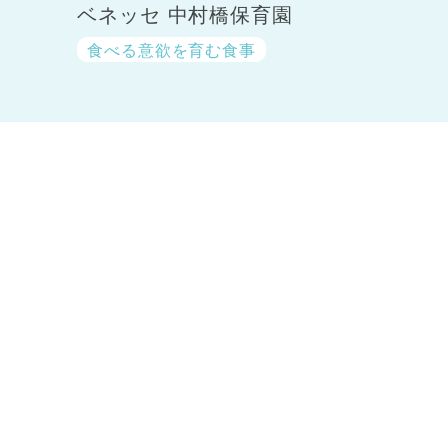
ベネッセ 中村橋保育園
食べる意欲を育む食事
神奈川県
神奈川県 全域
(23)
千葉県
千葉県 全域
(1)
埼玉県
埼玉県 全域
(1)