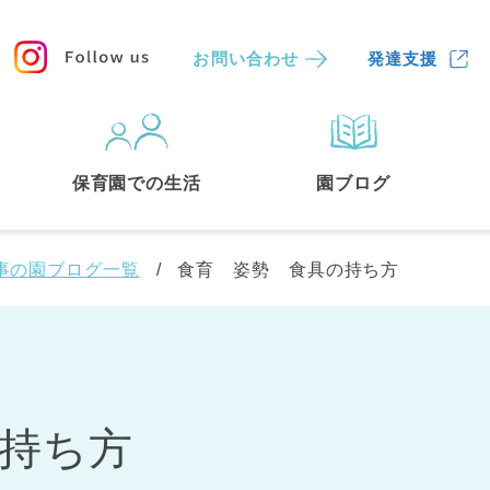
お問い合わせ
発達支援
保育園
を探す
保育園での生活
園ブログ
検索する
事の園ブログ一覧
食育 姿勢 食具の持ち方
持ち方
中央区
(3)
港区
(1)
文京区
(3)