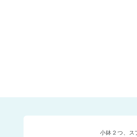
兵庫県
兵庫県 全域
(2)
小鉢２つ、ス