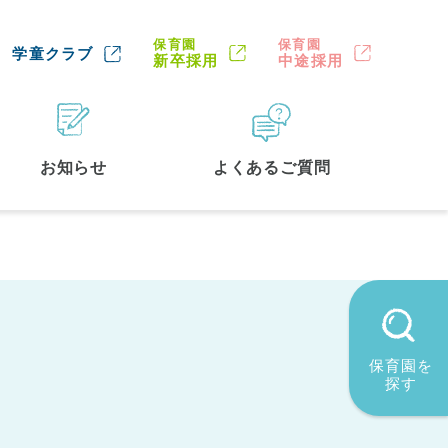
保育園
保育園
学童クラブ
新卒採用
中途採用
お知らせ
よくあるご質問
保育園を
探す
墨田区
(2)
品川区
(1)