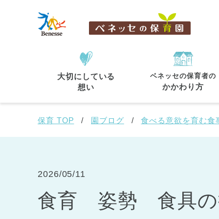
ベネッセの保育者の
大切にしている
住所・駅名
から探す
かかわり方
想い
保育 TOP
園ブログ
食べる意欲を育む食
都道府県
から探す
2026/05/11
食育 姿勢 食具の
東京都
東京都 全域
(44)