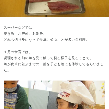
東京都
東京都 全域
(
スーパーなどでは、
焼き魚、お寿司、お刺身、
どれも切り身になって食卓に並ぶことが多い魚料理。
１月の食育では、
調理される前の魚を見て触って切る様子を見ることで、
魚が食卓に並ぶまでの一部を子ども達にも体験してもらいまし
た。