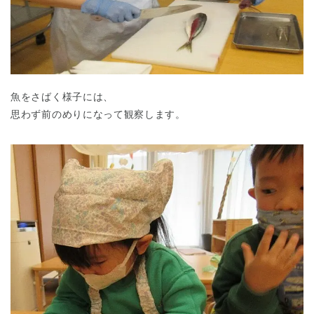
魚をさばく様子には、
思わず前のめりになって観察します。
千葉県
千葉県 全域
(
埼玉県
埼玉県 全域
(
兵庫県
兵庫県 全域
(