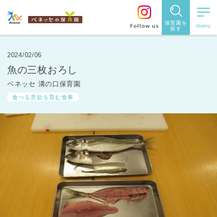
保育園を
探す
保育園
を探す
2024/02/06
魚の三枚おろし
住所・駅
ベネッセ 溝の口保育園
名
から探
食べる意欲を育む食事
す
都道府県
から探す