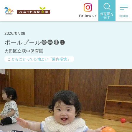
保育園を
探す
保育園
を探す
2026/07/08
ボールプール🟢🔵🔴🟠
住所・駅
大田区立萩中保育園
名
から探
こどもにとって心地よい「園内環境」
す
都道府県
から探す