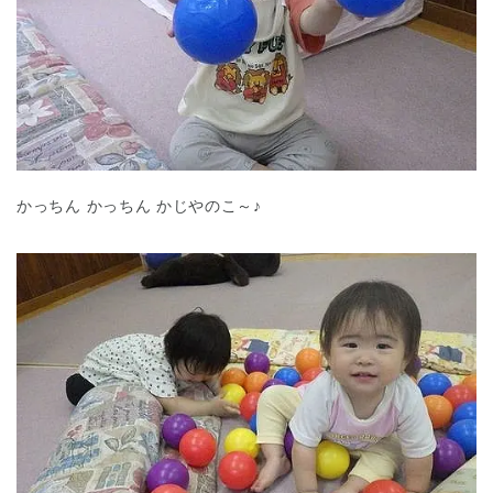
千葉県
千葉県 全域
(
かっちん かっちん かじやのこ～♪
埼玉県
埼玉県 全域
(
兵庫県
兵庫県 全域
(