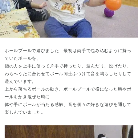
東京都
東京都 全域
(
ボールプールで遊びました！最初は両手で包み込むように持っ
ていたボールを、
指の力を上手に使って片手で持ったり、運んだり、投げたり、
わらべうたに合わせてボール同士ぶつけて音を鳴らしたりして
遊んでいます。
上から落ちるボールの動き、ボールプールで横になった時やボ
ールをかき混ぜた時に
体や手にボールが当たる感触、音を個々の好きな遊びを通して
楽しんでいました。