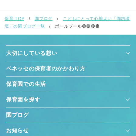
保育 TOP
園ブログ
こどもにとって心地よい「園内環
境」の園ブログ一覧
ボールプール🟢🔵🔴🟠
大切にしている想い
ベネッセの保育者のかかわり方
保育園での生活
保育園を探す
園ブログ
お知らせ