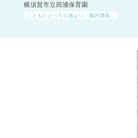
横須賀市立田浦保育園
こどもにとって心地よい「園内環境」
神奈川県
神奈川県 全域
(23)
千葉県
千葉県 全域
(1)
埼玉県
埼玉県 全域
(1)