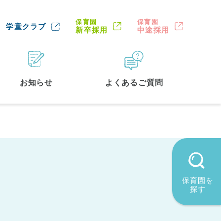
保育園
保育園
学童クラブ
新卒採用
中途採用
お知らせ
よくあるご質問
保育園を
探す
墨田区
(2)
品川区
(1)