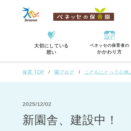
ベネッセの保育者の
大切にしている
住所・駅名
から探す
かかわり方
想い
保育 TOP
園ブログ
こどもにとって心地
都道府県
から探す
2025/12/02
新園舎、建設中！
東京都
東京都 全域
(44)