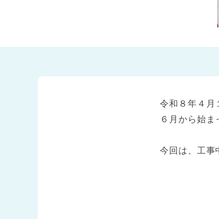
兵庫県
兵庫県 全域
(2)
令和８年４月
６月から始ま
今回は、工事