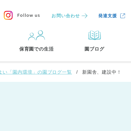
お問い合わせ
発達支援
保育園
を探す
保育園での生活
園ブログ
検索する
よい「園内環境」の園ブログ一覧
新園舎、建設中！
中央区
(3)
港区
(1)
文京区
(3)