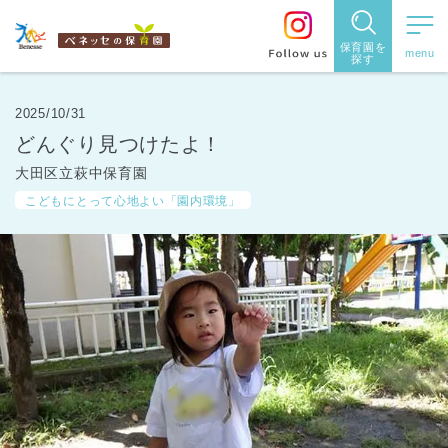
保育園を
探す
保育園
を探す
2025/10/31
どんぐり見つけたよ！
住所・駅
大田区立萩中保育園
名
から探
こどもにとって心地よい「園内環境」
す
都道府県
から探す