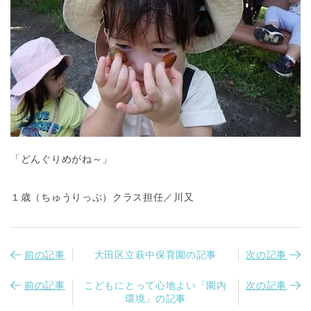
「どんぐりめがね～」
１歳（ちゅうりっぷ）クラス担任／川又
前の記事
大田区立萩中保育園の記事
次の記事
前の記事
こどもにとって心地よい「園内
次の記事
環境」の記事
神奈川県
神奈川県 全域