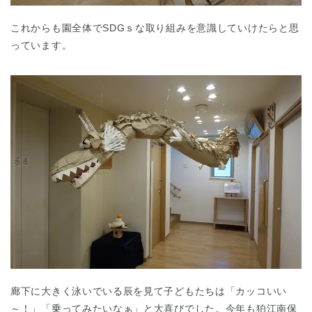
これからも園全体でSDGｓな取り組みを意識していけたらと思
っています。
廊下に大きく泳いでいる辰を見て子どもたちは「カッコいい
神奈川県
～！」「乗ってみたいなぁ」と大喜びでした。今年も狛江南保
神奈川県 全域