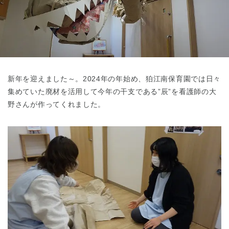
東京都
東京都 全域
(
新年を迎えました～。2024年の年始め、狛江南保育園では日々
集めていた廃材を活用して今年の干支である”辰”を看護師の大
野さんが作ってくれました。