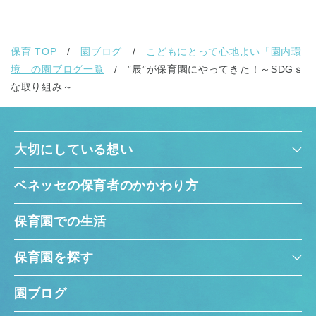
保育 TOP
園ブログ
こどもにとって心地よい「園内環
境」の園ブログ一覧
”辰”が保育園にやってきた！～SDGｓ
な取り組み～
大切にしている想い
ベネッセの保育者のかかわり方
保育園での生活
保育園を探す
園ブログ