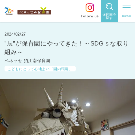
保育園を
探す
保育園
を探す
2024/02/27
”辰”が保育園にやってきた！～SDGｓな取り
住所・駅
組み～
名
から探
ベネッセ 狛江南保育園
こどもにとって心地よい「園内環境」
す
都道府県
から探す