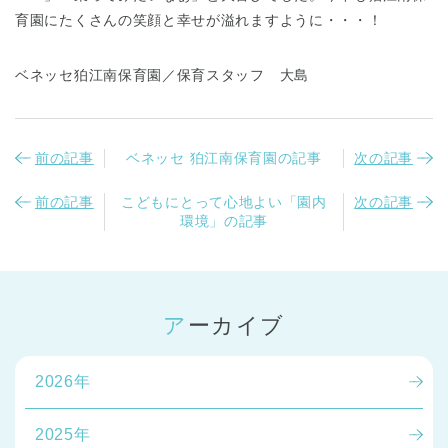
育園にたくさんの笑顔と幸せが溢れますように・・・！
ベネッセ狛江南保育園／保育スタッフ 大島
前の記事
ベネッセ 狛江南保育園の記事
次の記事
千葉県
千葉県 全域
(
前の記事
こどもにとって心地よい「園内
次の記事
環境」の記事
埼玉県
埼玉県 全域
(
兵庫県
兵庫県 全域
(
アーカイブ
2026年
2025年