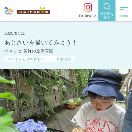
保育園を
探す
保育園
を探す
2025/07/11
あじさいを描いてみよう！
住所・駅
ベネッセ 美竹の丘保育園
名
から探
その子らしさを育むアート・表現活動
す
都道府県
から探す