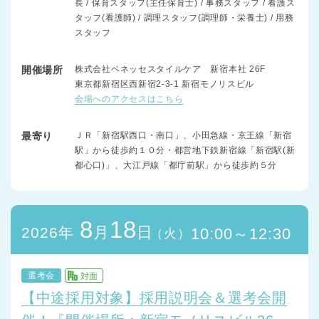
長 / 保育スタッフ(主任保育士) / 事務スタッフ / 看護ス
タッフ(看護師) / 調理スタッフ(調理師・栄養士) / 用務
スタッフ
開催場所
株式会社ベネッセスタイルケア 新宿本社 26F
東京都新宿区西新宿2-3-1 新宿モノリスビル
会場へのアクセスはこちら
最寄り
ＪＲ「新宿駅西口・南口」、小田急線・京王線「新宿
駅」から徒歩約１０分・都営地下鉄新宿線「新宿駅(新
都心口)」、大江戸線「都庁前駅」から徒歩約５分
8
18
月
日
2026年
10:00～12:30
（火）
選考会
対面
【中途採用対象】採用説明会＆選考会開