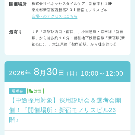
開催場所
株式会社ベネッセスタイルケア 新宿本社 26F
東京都新宿区西新宿2-3-1 新宿モノリスビル
会場へのアクセスはこちら
最寄り
ＪＲ「新宿駅西口・南口」、小田急線・京王線「新宿
駅」から徒歩約１０分・都営地下鉄新宿線「新宿駅(新
都心口)」、大江戸線「都庁前駅」から徒歩約５分
8
30
月
日
2026年
10:00～12:00
（日）
選考会
対面
【中途採用対象】採用説明会＆選考会開
催！『開催場所：新宿モノリスビル26
階』