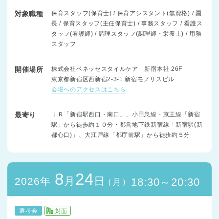
対象職種
保育スタッフ(保育士) / 保育アシスタント(無資格) / 園
長 / 保育スタッフ(主任保育士) / 事務スタッフ / 看護ス
タッフ(看護師) / 調理スタッフ(調理師・栄養士) / 用務
スタッフ
開催場所
株式会社ベネッセスタイルケア 新宿本社 26F
東京都新宿区西新宿2-3-1 新宿モノリスビル
会場へのアクセスはこちら
最寄り
ＪＲ「新宿駅西口・南口」、小田急線・京王線「新宿
駅」から徒歩約１０分・都営地下鉄新宿線「新宿駅(新
都心口)」、大江戸線「都庁前駅」から徒歩約５分
8
24
月
日
2026年
18:30～20:30
（月）
選考会
対面