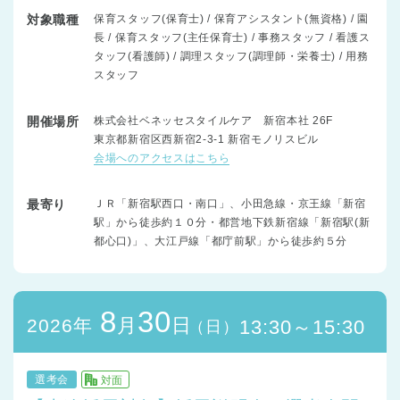
対象職種
保育スタッフ(保育士) / 保育アシスタント(無資格) / 園
長 / 保育スタッフ(主任保育士) / 事務スタッフ / 看護ス
タッフ(看護師) / 調理スタッフ(調理師・栄養士) / 用務
スタッフ
開催場所
株式会社ベネッセスタイルケア 新宿本社 26F
東京都新宿区西新宿2-3-1 新宿モノリスビル
会場へのアクセスはこちら
最寄り
ＪＲ「新宿駅西口・南口」、小田急線・京王線「新宿
駅」から徒歩約１０分・都営地下鉄新宿線「新宿駅(新
都心口)」、大江戸線「都庁前駅」から徒歩約５分
8
30
月
日
2026年
13:30～15:30
（日）
選考会
対面