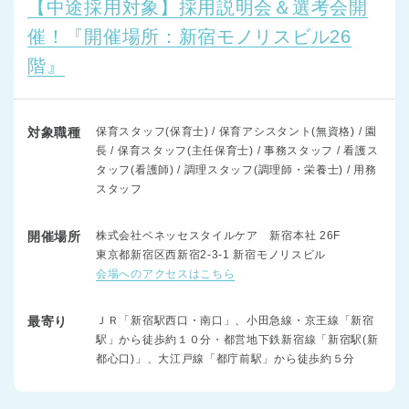
【中途採用対象】採用説明会＆選考会開
催！『開催場所：新宿モノリスビル26
階』
対象職種
保育スタッフ(保育士) / 保育アシスタント(無資格) / 園
長 / 保育スタッフ(主任保育士) / 事務スタッフ / 看護ス
タッフ(看護師) / 調理スタッフ(調理師・栄養士) / 用務
スタッフ
開催場所
株式会社ベネッセスタイルケア 新宿本社 26F
東京都新宿区西新宿2-3-1 新宿モノリスビル
会場へのアクセスはこちら
最寄り
ＪＲ「新宿駅西口・南口」、小田急線・京王線「新宿
駅」から徒歩約１０分・都営地下鉄新宿線「新宿駅(新
都心口)」、大江戸線「都庁前駅」から徒歩約５分