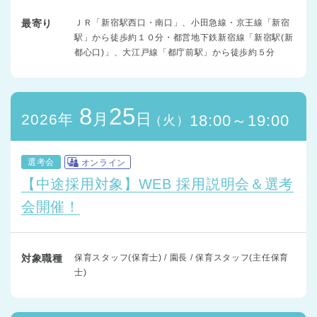
最寄り
ＪＲ「新宿駅西口・南口」、小田急線・京王線「新宿
駅」から徒歩約１０分・都営地下鉄新宿線「新宿駅(新
都心口)」、大江戸線「都庁前駅」から徒歩約５分
8
25
月
日
2026年
18:00～19:00
（火）
選考会
オンライン
【中途採用対象】WEB 採用説明会＆選考
会開催！
対象職種
保育スタッフ(保育士) / 園長 / 保育スタッフ(主任保育
士)