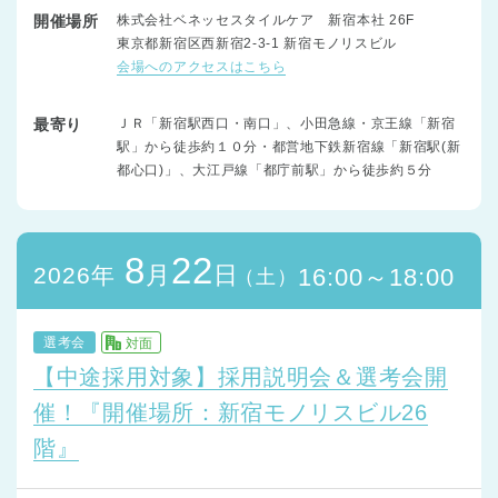
開催場所
株式会社ベネッセスタイルケア 新宿本社 26F
東京都新宿区西新宿2-3-1 新宿モノリスビル
会場へのアクセスはこちら
最寄り
ＪＲ「新宿駅西口・南口」、小田急線・京王線「新宿
駅」から徒歩約１０分・都営地下鉄新宿線「新宿駅(新
都心口)」、大江戸線「都庁前駅」から徒歩約５分
8
22
月
日
2026年
16:00～18:00
（土）
選考会
対面
【中途採用対象】採用説明会＆選考会開
催！『開催場所：新宿モノリスビル26
階』