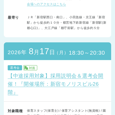
会場へのアクセスはこちら
最寄り
ＪＲ「新宿駅西口・南口」、小田急線・京王線「新宿
駅」から徒歩約１０分・都営地下鉄新宿線「新宿駅(新
都心口)」、大江戸線「都庁前駅」から徒歩約５分
8
17
月
日
2026年
18:30～20:30
（月）
選考会
対面
【中途採用対象】採用説明会＆選考会開
催！『開催場所：新宿モノリスビル26
階』
対象職種
保育スタッフ(保育士) / 保育アシスタント(無資格) / 園