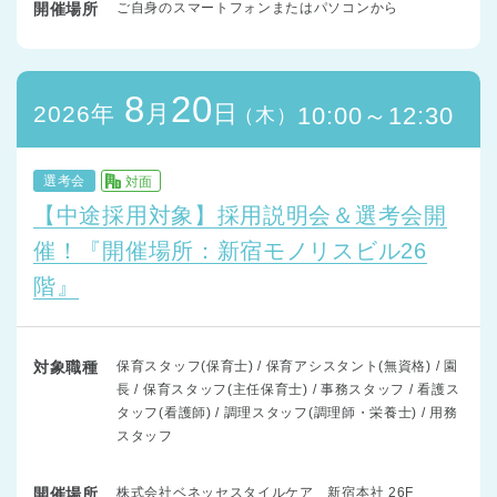
開催場所
ご自身のスマートフォンまたはパソコンから
8
20
月
日
2026年
10:00～12:30
（木）
選考会
対面
【中途採用対象】採用説明会＆選考会開
催！『開催場所：新宿モノリスビル26
階』
対象職種
保育スタッフ(保育士) / 保育アシスタント(無資格) / 園
長 / 保育スタッフ(主任保育士) / 事務スタッフ / 看護ス
タッフ(看護師) / 調理スタッフ(調理師・栄養士) / 用務
スタッフ
開催場所
株式会社ベネッセスタイルケア 新宿本社 26F