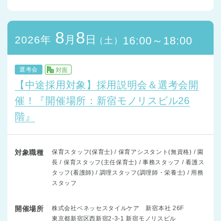
8
8
月
日
2026年
16:00～18:00
（土）
選考会
対面
【中途採用対象】採用説明会＆選考会開
催！『開催場所：新宿モノリスビル26
階』
対象職種
保育スタッフ(保育士) / 保育アシスタント(無資格) / 園
長 / 保育スタッフ(主任保育士) / 事務スタッフ / 看護ス
タッフ(看護師) / 調理スタッフ(調理師・栄養士) / 用務
スタッフ
開催場所
株式会社ベネッセスタイルケア 新宿本社 26F
東京都新宿区西新宿2-3-1 新宿モノリスビル