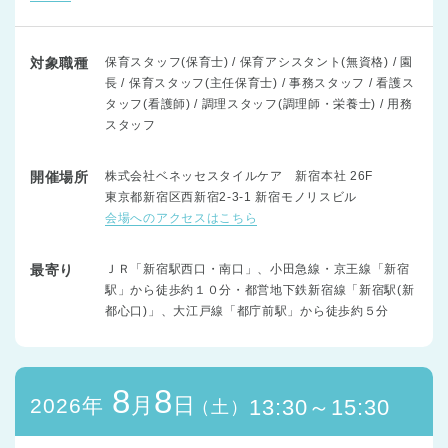
対象職種
保育スタッフ(保育士) / 保育アシスタント(無資格) / 園
長 / 保育スタッフ(主任保育士) / 事務スタッフ / 看護ス
タッフ(看護師) / 調理スタッフ(調理師・栄養士) / 用務
スタッフ
開催場所
株式会社ベネッセスタイルケア 新宿本社 26F
東京都新宿区西新宿2-3-1 新宿モノリスビル
会場へのアクセスはこちら
最寄り
ＪＲ「新宿駅西口・南口」、小田急線・京王線「新宿
駅」から徒歩約１０分・都営地下鉄新宿線「新宿駅(新
都心口)」、大江戸線「都庁前駅」から徒歩約５分
8
8
月
日
2026年
13:30～15:30
（土）