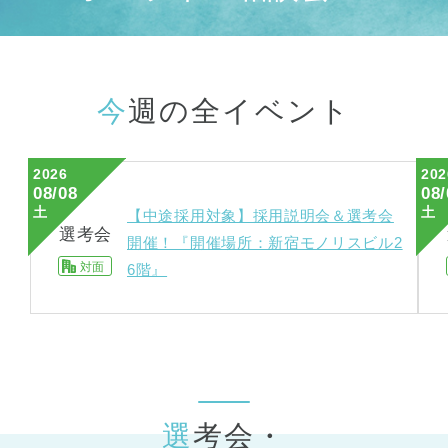
今週の全イベント
2026
202
08/08
08/
土
土
【中途採用対象】採用説明会＆選考会
選考会
開催！『開催場所：新宿モノリスビル2
対面
6階』
選考会・