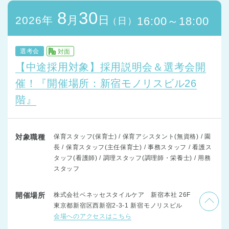
8
30
月
日
2026年
16:00～18:00
（日）
選考会
対面
【中途採用対象】採用説明会＆選考会開
催！『開催場所：新宿モノリスビル26
階』
対象職種
保育スタッフ(保育士) / 保育アシスタント(無資格) / 園
長 / 保育スタッフ(主任保育士) / 事務スタッフ / 看護ス
タッフ(看護師) / 調理スタッフ(調理師・栄養士) / 用務
スタッフ
開催場所
株式会社ベネッセスタイルケア 新宿本社 26F
東京都新宿区西新宿2-3-1 新宿モノリスビル
会場へのアクセスはこちら