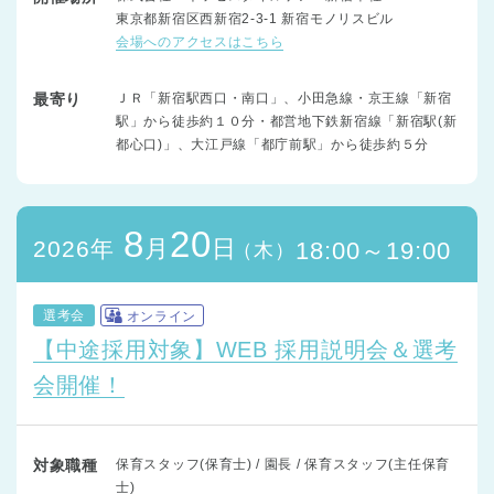
東京都新宿区西新宿2-3-1 新宿モノリスビル
会場へのアクセスはこちら
最寄り
ＪＲ「新宿駅西口・南口」、小田急線・京王線「新宿
駅」から徒歩約１０分・都営地下鉄新宿線「新宿駅(新
都心口)」、大江戸線「都庁前駅」から徒歩約５分
8
20
月
日
2026年
18:00～19:00
（木）
選考会
オンライン
【中途採用対象】WEB 採用説明会＆選考
会開催！
対象職種
保育スタッフ(保育士) / 園長 / 保育スタッフ(主任保育
士)