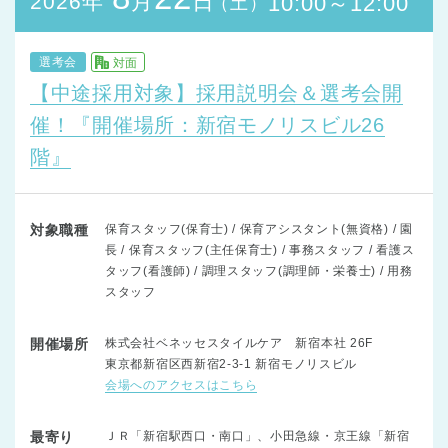
月
日
2026年
10:00～12:00
（土）
選考会
対面
【中途採用対象】採用説明会＆選考会開
催！『開催場所：新宿モノリスビル26
階』
対象職種
保育スタッフ(保育士) / 保育アシスタント(無資格) / 園
長 / 保育スタッフ(主任保育士) / 事務スタッフ / 看護ス
タッフ(看護師) / 調理スタッフ(調理師・栄養士) / 用務
スタッフ
開催場所
株式会社ベネッセスタイルケア 新宿本社 26F
東京都新宿区西新宿2-3-1 新宿モノリスビル
会場へのアクセスはこちら
最寄り
ＪＲ「新宿駅西口・南口」、小田急線・京王線「新宿