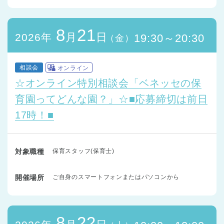
8
21
月
日
2026年
19:30～20:30
（金）
相談会
オンライン
☆オンライン特別相談会「ベネッセの保
育園ってどんな園？」☆■応募締切は前日
17時！■
対象職種
保育スタッフ(保育士)
開催場所
ご自身のスマートフォンまたはパソコンから
8
22