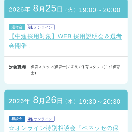
8
25
月
日
2026年
19:00～20:00
（火）
選考会
オンライン
【中途採用対象】WEB 採用説明会＆選考
会開催！
対象職種
保育スタッフ(保育士) / 園長 / 保育スタッフ(主任保育
士)
8
26
月
日
2026年
19:30～20:30
（水）
相談会
オンライン
☆オンライン特別相談会「ベネッセの保