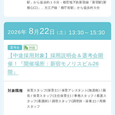
駅」から徒歩約１０分・都営地下鉄新宿線「新宿駅(新
都心口)」、大江戸線「都庁前駅」から徒歩約５分
8
22
月
日
2026年
13:30～15:30
（土）
選考会
対面
【中途採用対象】採用説明会＆選考会開
催！『開催場所：新宿モノリスビル26
階』
対象職種
保育スタッフ(保育士) / 保育アシスタント(無資格) / 園
長 / 保育スタッフ(主任保育士) / 事務スタッフ / 看護ス
タッフ(看護師) / 調理スタッフ(調理師・栄養士) / 用務
スタッフ