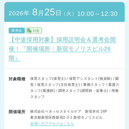
8
25
月
日
2026年
10:00～12:30
（火）
選考会
対面
【中途採用対象】採用説明会＆選考会開
催！『開催場所：新宿モノリスビル26
階』
対象職種
保育スタッフ(保育士) / 保育アシスタント(無資格) / 園
長 / 保育スタッフ(主任保育士) / 事務スタッフ / 看護ス
タッフ(看護師) / 調理スタッフ(調理師・栄養士) / 用務
スタッフ
開催場所
株式会社ベネッセスタイルケア 新宿本社 26F
東京都新宿区西新宿2-3-1 新宿モノリスビル
会場へのアクセスはこちら