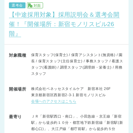
選考会
対面
【中途採用対象】採用説明会＆選考会開
催！『開催場所：新宿モノリスビル26
階』
対象職種
保育スタッフ(保育士) / 保育アシスタント(無資格) / 園
長 / 保育スタッフ(主任保育士) / 事務スタッフ / 看護ス
タッフ(看護師) / 調理スタッフ(調理師・栄養士) / 用務
スタッフ
開催場所
株式会社ベネッセスタイルケア 新宿本社 26F
東京都新宿区西新宿2-3-1 新宿モノリスビル
会場へのアクセスはこちら
最寄り
ＪＲ「新宿駅西口・南口」、小田急線・京王線「新宿
駅」から徒歩約１０分・都営地下鉄新宿線「新宿駅(新
都心口)」、大江戸線「都庁前駅」から徒歩約５分