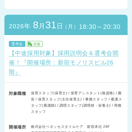
8
31
月
日
2026年
18:30～20:30
（月）
選考会
対面
【中途採用対象】採用説明会＆選考会開
催！『開催場所：新宿モノリスビル26
階』
対象職種
保育スタッフ(保育士) / 保育アシスタント(無資格) / 園
長 / 保育スタッフ(主任保育士) / 事務スタッフ / 看護ス
タッフ(看護師) / 調理スタッフ(調理師・栄養士) / 用務
スタッフ
開催場所
株式会社ベネッセスタイルケア 新宿本社 26F