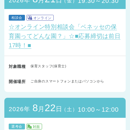
月
日
2026年
19:30～20:30
（金）
相談会
オンライン
☆オンライン特別相談会「ベネッセの保
育園ってどんな園？」☆■応募締切は前日
17時！■
対象職種
保育スタッフ(保育士)
開催場所
ご自身のスマートフォンまたはパソコンから
8
22
月
日
2026年
10:00～12:00
（土）
選考会
対面