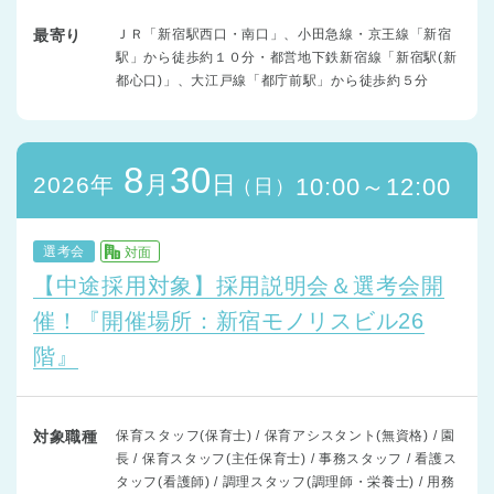
最寄り
ＪＲ「新宿駅西口・南口」、小田急線・京王線「新宿
駅」から徒歩約１０分・都営地下鉄新宿線「新宿駅(新
都心口)」、大江戸線「都庁前駅」から徒歩約５分
8
30
月
日
2026年
10:00～12:00
（日）
選考会
対面
【中途採用対象】採用説明会＆選考会開
催！『開催場所：新宿モノリスビル26
階』
対象職種
保育スタッフ(保育士) / 保育アシスタント(無資格) / 園
長 / 保育スタッフ(主任保育士) / 事務スタッフ / 看護ス
タッフ(看護師) / 調理スタッフ(調理師・栄養士) / 用務