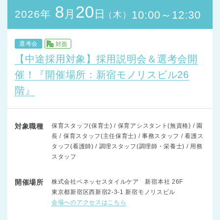
8
20
月
日
2026年
10:00～12:30
（木）
選考会
対面
【中途採用対象】採用説明会＆選考会開
催！『開催場所：新宿モノリスビル26
階』
対象職種
保育スタッフ(保育士) / 保育アシスタント(無資格) / 園
長 / 保育スタッフ(主任保育士) / 事務スタッフ / 看護ス
タッフ(看護師) / 調理スタッフ(調理師・栄養士) / 用務
スタッフ
開催場所
株式会社ベネッセスタイルケア 新宿本社 26F
東京都新宿区西新宿2-3-1 新宿モノリスビル
会場へのアクセスはこちら