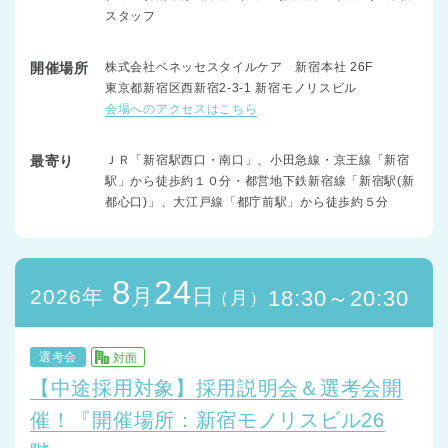
スタッフ
開催場所
株式会社ベネッセスタイルケア 新宿本社 26F
東京都新宿区西新宿2-3-1 新宿モノリスビル
会場へのアクセスはこちら
最寄り
ＪＲ「新宿駅西口・南口」、小田急線・京王線「新宿
駅」から徒歩約１０分・都営地下鉄新宿線「新宿駅(新
都心口)」、大江戸線「都庁前駅」から徒歩約５分
8
24
月
日
2026年
18:30～20:30
（月）
選考会
対面
【中途採用対象】採用説明会＆選考会開
催！『開催場所：新宿モノリスビル26