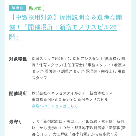
選考会
対面
【中途採用対象】採用説明会＆選考会開
催！『開催場所：新宿モノリスビル26
階』
対象職種
保育スタッフ(保育士) / 保育アシスタント(無資格) / 園
長 / 保育スタッフ(主任保育士) / 事務スタッフ / 看護ス
タッフ(看護師) / 調理スタッフ(調理師・栄養士) / 用務
スタッフ
開催場所
株式会社ベネッセスタイルケア 新宿本社 26F
東京都新宿区西新宿2-3-1 新宿モノリスビル
会場へのアクセスはこちら
最寄り
ＪＲ「新宿駅西口・南口」、小田急線・京王線「新宿
駅」から徒歩約１０分・都営地下鉄新宿線「新宿駅(新
都心口)」、大江戸線「都庁前駅」から徒歩約５分