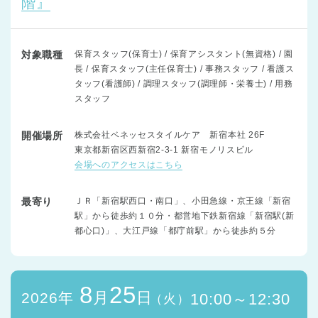
階』
対象職種
保育スタッフ(保育士) / 保育アシスタント(無資格) / 園
長 / 保育スタッフ(主任保育士) / 事務スタッフ / 看護ス
タッフ(看護師) / 調理スタッフ(調理師・栄養士) / 用務
スタッフ
開催場所
株式会社ベネッセスタイルケア 新宿本社 26F
東京都新宿区西新宿2-3-1 新宿モノリスビル
会場へのアクセスはこちら
最寄り
ＪＲ「新宿駅西口・南口」、小田急線・京王線「新宿
駅」から徒歩約１０分・都営地下鉄新宿線「新宿駅(新
都心口)」、大江戸線「都庁前駅」から徒歩約５分
8
25
月
日
2026年
10:00～12:30
（火）