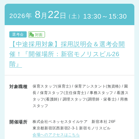
8
22
月
日
2026年
13:30～15:30
（土）
選考会
対面
【中途採用対象】採用説明会＆選考会開
催！『開催場所：新宿モノリスビル26
階』
対象職種
保育スタッフ(保育士) / 保育アシスタント(無資格) / 園
長 / 保育スタッフ(主任保育士) / 事務スタッフ / 看護ス
タッフ(看護師) / 調理スタッフ(調理師・栄養士) / 用務
スタッフ
開催場所
株式会社ベネッセスタイルケア 新宿本社 26F
東京都新宿区西新宿2-3-1 新宿モノリスビル
会場へのアクセスはこちら