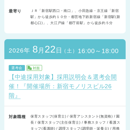
最寄り
ＪＲ「新宿駅西口・南口」、小田急線・京王線「新宿
駅」から徒歩約１０分・都営地下鉄新宿線「新宿駅(新
都心口)」、大江戸線「都庁前駅」から徒歩約５分
8
22
月
日
2026年
16:00～18:00
（土）
選考会
対面
【中途採用対象】採用説明会＆選考会開
催！『開催場所：新宿モノリスビル26
階』
対象職種
保育スタッフ(保育士) / 保育アシスタント(無資格) / 園
長 / 保育スタッフ(主任保育士) / 事務スタッフ / 看護ス
タッフ(看護師) / 調理スタッフ(調理師・栄養士) / 用務