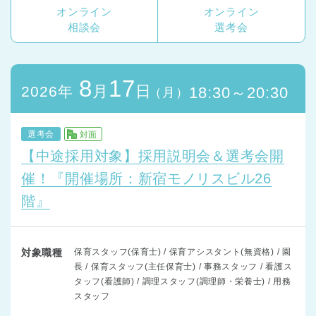
オンライン
オンライン
相談会
選考会
8
17
月
日
2026年
18:30～20:30
（月）
選考会
対面
【中途採用対象】採用説明会＆選考会開
催！『開催場所：新宿モノリスビル26
階』
対象職種
保育スタッフ(保育士) / 保育アシスタント(無資格) / 園
長 / 保育スタッフ(主任保育士) / 事務スタッフ / 看護ス
タッフ(看護師) / 調理スタッフ(調理師・栄養士) / 用務
スタッフ