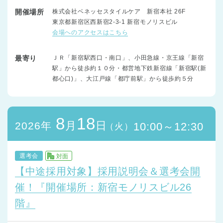
開催場所
株式会社ベネッセスタイルケア 新宿本社 26F
東京都新宿区西新宿2-3-1 新宿モノリスビル
会場へのアクセスはこちら
最寄り
ＪＲ「新宿駅西口・南口」、小田急線・京王線「新宿
駅」から徒歩約１０分・都営地下鉄新宿線「新宿駅(新
都心口)」、大江戸線「都庁前駅」から徒歩約５分
8
18
月
日
2026年
10:00～12:30
（火）
選考会
対面
【中途採用対象】採用説明会＆選考会開
催！『開催場所：新宿モノリスビル26
階』