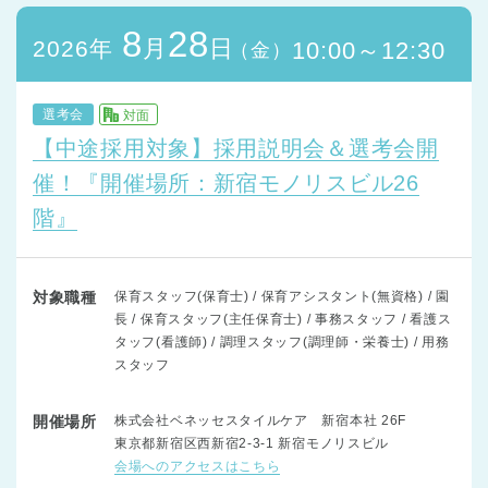
8
28
月
日
2026年
10:00～12:30
（金）
選考会
対面
【中途採用対象】採用説明会＆選考会開
催！『開催場所：新宿モノリスビル26
階』
対象職種
保育スタッフ(保育士) / 保育アシスタント(無資格) / 園
長 / 保育スタッフ(主任保育士) / 事務スタッフ / 看護ス
タッフ(看護師) / 調理スタッフ(調理師・栄養士) / 用務
スタッフ
開催場所
株式会社ベネッセスタイルケア 新宿本社 26F
東京都新宿区西新宿2-3-1 新宿モノリスビル
会場へのアクセスはこちら