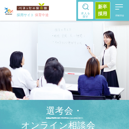
新卒
採用
求人を
採用サイト
保育中途
探す
選考会・
オンライン相談会