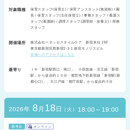
対象職種
保育スタッフ(保育士) / 保育アシスタント(無資格) / 園
長 / 保育スタッフ(主任保育士) / 事務スタッフ / 看護ス
タッフ(看護師) / 調理スタッフ(調理師・栄養士) / 用務
スタッフ
開催場所
株式会社ベネッセスタイルケア 新宿本社 26F
東京都新宿区西新宿2-3-1 新宿モノリスビル
会場へのアクセスはこちら
最寄り
ＪＲ「新宿駅西口・南口」、小田急線・京王線「新宿
駅」から徒歩約１０分・都営地下鉄新宿線「新宿駅(新
都心口)」、大江戸線「都庁前駅」から徒歩約５分
8
18
月
日
2026年
18:00～19:00
（火）
選考会
オンライン