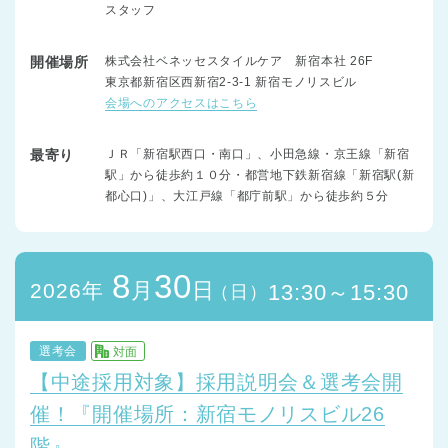
スタッフ
開催場所
株式会社ベネッセスタイルケア 新宿本社 26F
東京都新宿区西新宿2-3-1 新宿モノリスビル
会場へのアクセスはこちら
最寄り
ＪＲ「新宿駅西口・南口」、小田急線・京王線「新宿
駅」から徒歩約１０分・都営地下鉄新宿線「新宿駅(新
都心口)」、大江戸線「都庁前駅」から徒歩約５分
8
30
月
日
2026年
13:30～15:30
（日）
選考会
対面
【中途採用対象】採用説明会＆選考会開
催！『開催場所：新宿モノリスビル26
階』