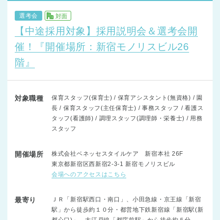
選考会
対面
【中途採用対象】採用説明会＆選考会開
催！『開催場所：新宿モノリスビル26
階』
対象職種
保育スタッフ(保育士) / 保育アシスタント(無資格) / 園
長 / 保育スタッフ(主任保育士) / 事務スタッフ / 看護ス
タッフ(看護師) / 調理スタッフ(調理師・栄養士) / 用務
スタッフ
開催場所
株式会社ベネッセスタイルケア 新宿本社 26F
東京都新宿区西新宿2-3-1 新宿モノリスビル
会場へのアクセスはこちら
最寄り
ＪＲ「新宿駅西口・南口」、小田急線・京王線「新宿
駅」から徒歩約１０分・都営地下鉄新宿線「新宿駅(新
都心口)」、大江戸線「都庁前駅」から徒歩約５分