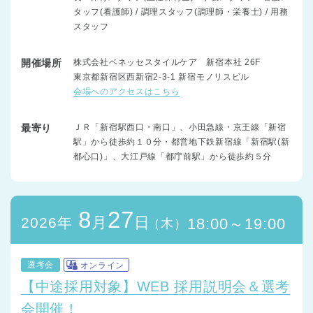
タッフ(看護師) / 調理スタッフ(調理師・栄養士) / 用務
スタッフ
開催場所
株式会社ベネッセスタイルケア 新宿本社 26F
東京都新宿区西新宿2-3-1 新宿モノリスビル
会場へのアクセスはこちら
最寄り
ＪＲ「新宿駅西口・南口」、小田急線・京王線「新宿
駅」から徒歩約１０分・都営地下鉄新宿線「新宿駅(新
都心口)」、大江戸線「都庁前駅」から徒歩約５分
8
27
月
日
2026年
18:00～19:00
（木）
選考会
オンライン
【中途採用対象】WEB 採用説明会＆選考
会開催！