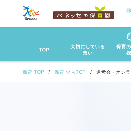
大切にしている
保育
TOP
想い
保育 TOP
保育 求人TOP
選考会・オンラ