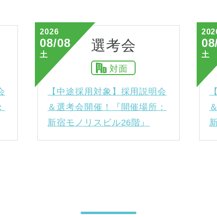
2026
202
08/08
08
選考会
土
土
対面
会
【中途採用対象】採用説明会
：
＆選考会開催！『開催場所：
新宿モノリスビル26階』