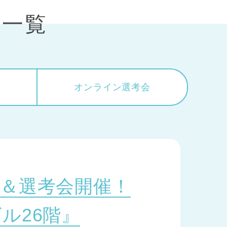
会一覧
会
オンライン
選考会
＆選考会開催！
ル26階』