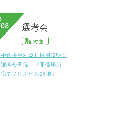
6
/08
選考会
対面
【中途採用対象】採用説明会
＆選考会開催！『開催場所：
新宿モノリスビル26階』