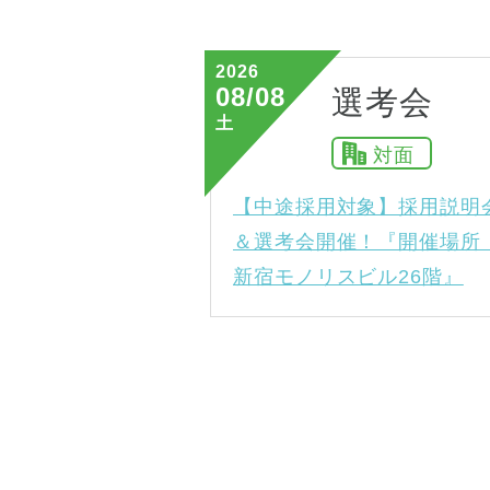
2026
08/08
選考会
土
対面
【中途採用対象】採用説明
＆選考会開催！『開催場所
新宿モノリスビル26階』