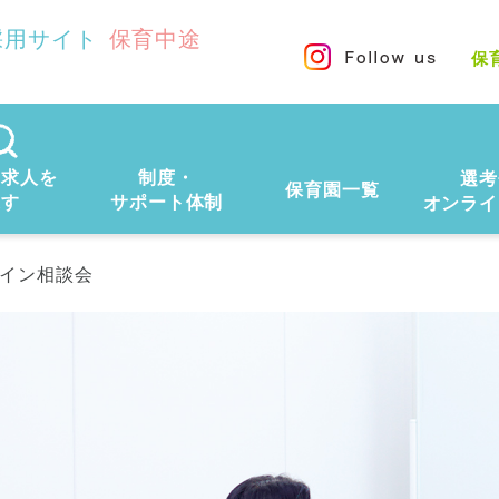
採用サイト
保育中途
保
の求人を
制度・
選考
保育園一覧
探す
サポート体制
オンライ
イン相談会