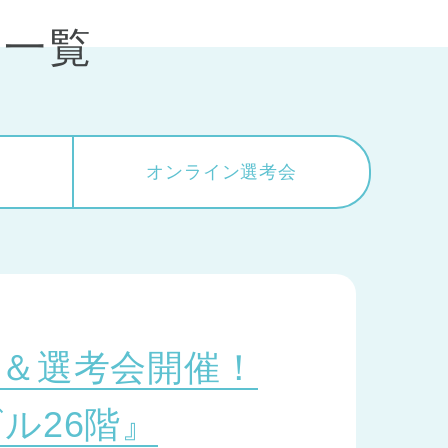
会一覧
会
オンライン
選考会
＆選考会開催！
ル26階』