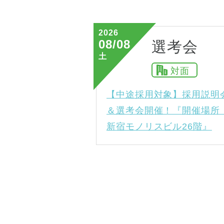
2026
08/08
選考会
土
対面
【中途採用対象】採用説明
＆選考会開催！『開催場所
新宿モノリスビル26階』