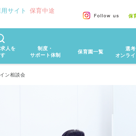
採用サイト
保育中途
保
の求人を
制度・
選考
保育園一覧
探す
サポート体制
オンライ
イン相談会