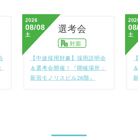
2026
202
08/08
08
選考会
土
土
対面
会
【中途採用対象】採用説明会
：
＆選考会開催！『開催場所：
新宿モノリスビル26階』