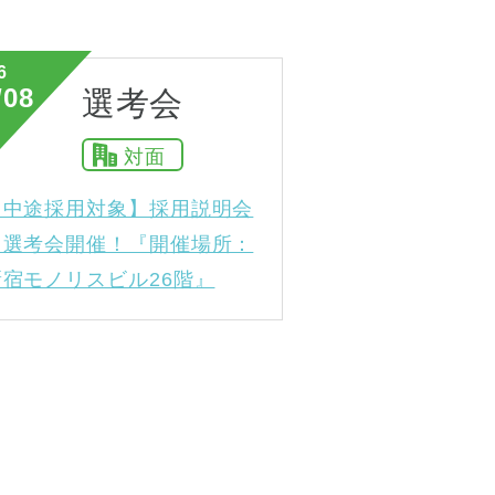
6
/08
選考会
対面
【中途採用対象】採用説明会
＆選考会開催！『開催場所：
新宿モノリスビル26階』