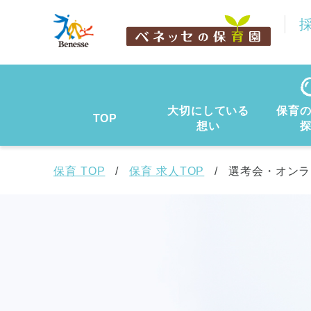
大切にしている
保育
TOP
想い
保育 TOP
保育 求人TOP
選考会・オンラ