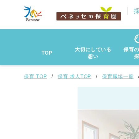
大切にしている
保育
TOP
想い
保育 TOP
保育 求人TOP
保育職場一覧