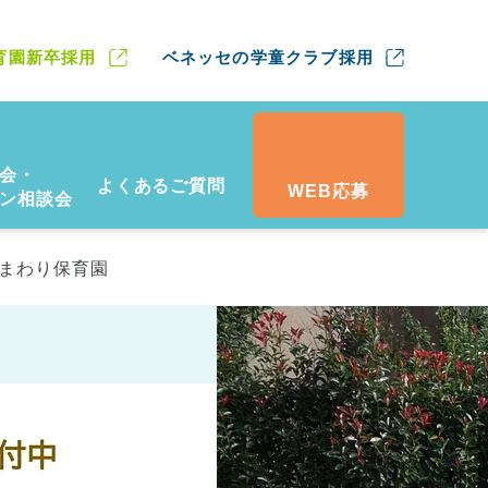
育園新卒採用
ベネッセの学童クラブ採用
会・
よくあるご質問
WEB応募
ン相談会
ひまわり保育園