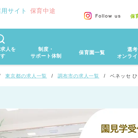
採用サイト
保育中途
保
の求人を
制度・
選考
保育園一覧
探す
サポート体制
オンライ
東京都の求人一覧
調布市の求人一覧
ベネッセ 