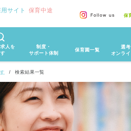
採用サイト
保育中途
保
の求人を
制度・
選考
保育園一覧
探す
サポート体制
オンライ
す
検索結果一覧