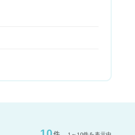
10
件
1～10件を表示中