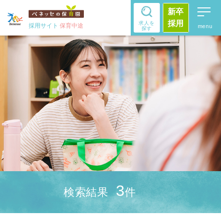
新卒
採用
求人を
採用サイト
保育中途
探す
3
検索結果
件