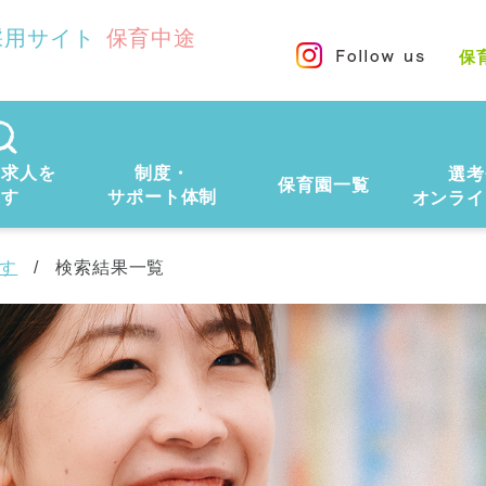
採用サイト
保育中途
保
の求人を
制度・
選考
保育園一覧
探す
サポート体制
オンライ
す
検索結果一覧