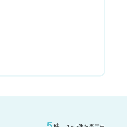
5
件
1～5件を表示中