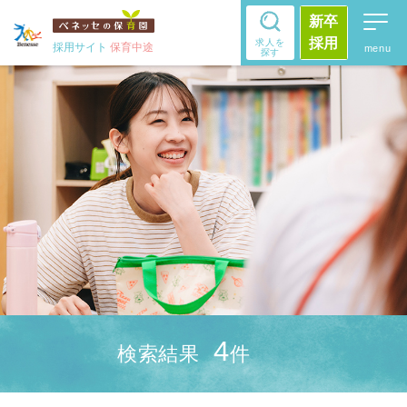
新卒
採用
求人を
採用サイト
保育中途
探す
4
検索結果
件