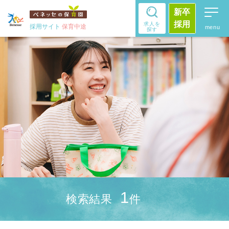
新卒
採用
求人を
採用サイト
保育中途
探す
1
検索結果
件