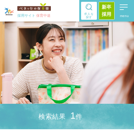
新卒
採用
求人を
採用サイト
保育中途
探す
1
検索結果
件