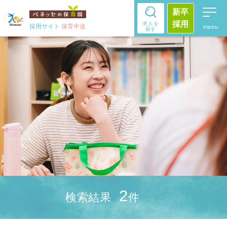
新卒
採用
求人を
採用サイト
保育中途
探す
2
検索結果
件