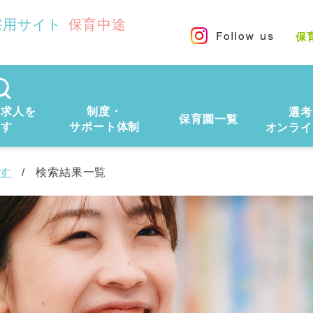
採用サイト
保育中途
保
の求人を
制度・
選考
保育園一覧
探す
サポート体制
オンライ
す
検索結果一覧