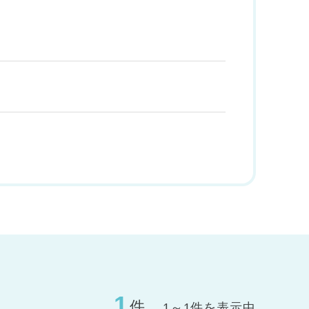
1
件
1～1件を表示中